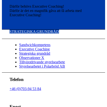
Därför behövs Executive Coaching!
Därför är det en magnifik gåva att få arbeta med
Executive Coaching!
STRATEGISKA GRUNDRÅD
Sandwichkompetens
Executive Coaching
Strategiska grundråd
Observationer X
Tillväxtdrivande styrelsearbete
Styrelsearbetet i Polarbröd AB
Telefon
+46 (0)703-94 53 84
Epost