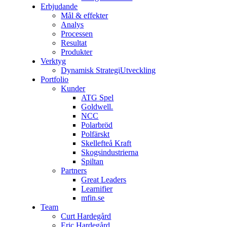
Erbjudande
Mål & effekter
Analys
Processen
Resultat
Produkter
Verktyg
Dynamisk StrategiUtveckling
Portfolio
Kunder
ATG Spel
Goldwell.
NCC
Polarbröd
Polfärskt
Skellefteå Kraft
Skogsindustrierna
Spiltan
Partners
Great Leaders
Learnifier
mfin.se
Team
Curt Hardegård
Eric Hardegård