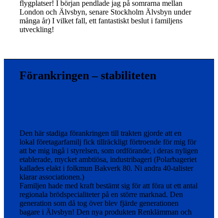
flygplatser! I början pendlade jag på somrarna mellan
London och Älvsbyn, senare Stockholm Älvsbyn under
många år) I vilket fall, ett fantastiskt beslut i familjens
utveckling!
Förankringen – stabiliteten
Den här stadiga förankringen till trakten gjorde att en
lokal företagarfamilj fick tillräckligt förtroende för mig för
att be mig ingå i styrelsen, som ordförande, i deras nyligen
etablerade, mycket ambtiösa, industribageri (Polarbageriet
kallades elakt i folkmun Bakverk 80. Ni andra 40-talister
klarar associationen.)
Familjen hade med kraft bestämt sig för att föra ut ett antal
regionala brödspecialiteter på en större marknad. Den
generation som då tog över blev fjärde generationen
bagare i Älvsbyn! Den nya produkten Renklämman och