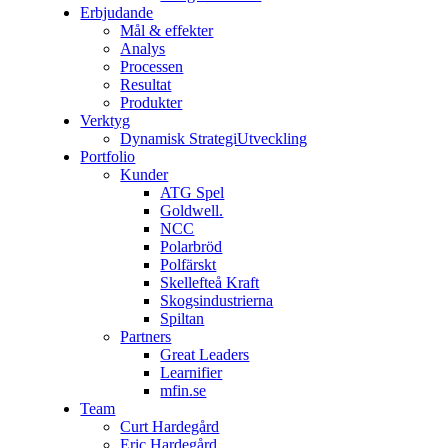
Erbjudande
Mål & effekter
Analys
Processen
Resultat
Produkter
Verktyg
Dynamisk StrategiUtveckling
Portfolio
Kunder
ATG Spel
Goldwell.
NCC
Polarbröd
Polfärskt
Skellefteå Kraft
Skogsindustrierna
Spiltan
Partners
Great Leaders
Learnifier
mfin.se
Team
Curt Hardegård
Eric Hardegård