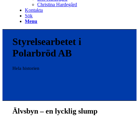
Christina Hardegård
Kontakta
Sök
Menu
Styrelsearbetet i
Polarbröd AB
Hela historien
Älvsbyn – en lycklig slump