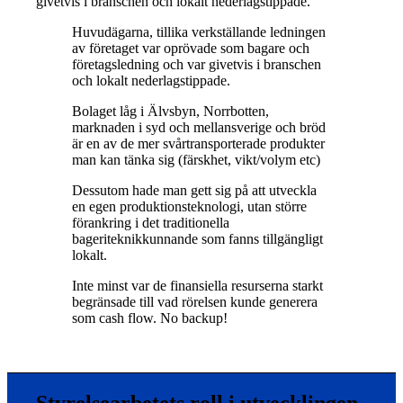
givetvis i branschen och lokalt nederlagstippade.
Huvudägarna, tillika verkställande ledningen
av företaget var oprövade som bagare och
företagsledning och var givetvis i branschen
och lokalt nederlagstippade.
Bolaget låg i Älvsbyn, Norrbotten,
marknaden i syd och mellansverige och bröd
är en av de mer svårtransporterade produkter
man kan tänka sig (färskhet, vikt/volym etc)
Dessutom hade man gett sig på att utveckla
en egen produktionsteknologi, utan större
förankring i det traditionella
bageriteknikkunnande som fanns tillgängligt
lokalt.
Inte minst var de finansiella resurserna starkt
begränsade till vad rörelsen kunde generera
som cash flow. No backup!