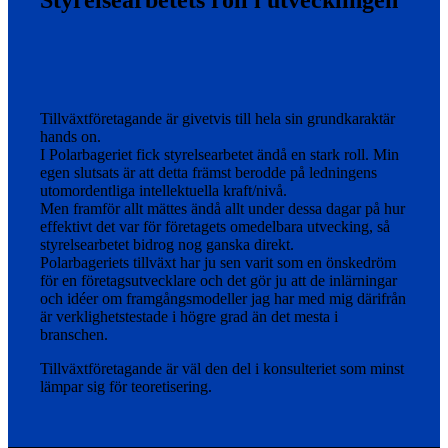
Styrelsearbetets roll i utvecklingen
Tillväxtföretagande är givetvis till hela sin grundkaraktär
hands on.
I Polarbageriet fick styrelsearbetet ändå en stark roll. Min
egen slutsats är att detta främst berodde på ledningens
utomordentliga intellektuella kraft/nivå.
Men framför allt mättes ändå allt under dessa dagar på hur
effektivt det var för företagets omedelbara utvecking, så
styrelsearbetet bidrog nog ganska direkt.
Polarbageriets tillväxt har ju sen varit som en önskedröm
för en företagsutvecklare och det gör ju att de inlärningar
och idéer om framgångsmodeller jag har med mig därifrån
är verklighetstestade i högre grad än det mesta i
branschen.
Tillväxtföretagande är väl den del i konsulteriet som minst
lämpar sig för teoretisering.