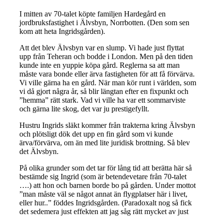
I mitten av 70-talet köpte familjen Hardegård en
jordbruksfastighet i Älvsbyn, Norrbotten. (Den som sen
kom att heta Ingridsgården).
Att det blev Älvsbyn var en slump. Vi hade just flyttat
upp från Teheran och bodde i London. Men på den tiden
kunde inte en yuppie köpa gård. Reglerna sa att man
måste vara bonde eller ärva fastigheten för att få förvärva.
Vi ville gärna ha en gård. När man kör runt i världen, som
vi då gjort några år, så blir längtan efter en fixpunkt och
”hemma” rätt stark. Vad vi ville ha var ett sommarviste
och gärna lite skog, det var ju prestigefyllt.
Hustru Ingrids släkt kommer från trakterna kring Älvsbyn
och plötsligt dök det upp en fin gård som vi kunde
ärva/förvärva, om än med lite juridisk brottning. Så blev
det Älvsbyn.
På olika grunder som det tar för lång tid att berätta här så
bestämde sig Ingrid (som är betendevetare från 70-talet
….) att hon och barnen borde bo på gården. Under mottot
”man måste väl se något annat än flygplatser här i livet,
eller hur..” föddes Ingridsgården. (Paradoxalt nog så fick
det sedemera just effekten att jag såg rätt mycket av just