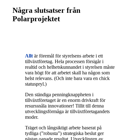
Några slutsatser från
Polarprojektet
Allt
är föremål för styrelsens arbete i ett
tillväxtföretag. Hela processen försigår i
realtid och helhetskunnandet i styrelsen måste
vara högt för att arbetet skall ha någon som
helst relevans. (Och inte bara vara en chick
statuspryl.)
Den ständiga penningknappheten i
tillväxtföretaget är en enorm drivkraft för
resurssnåla innovationer! Tillit till denna
utvecklingsförmåga är tillväxtföretagandets
moder.
Träget och långsiktigt arbete baserat på
tydliga (”robusta”) strategiska beslut ger
nästan oanade resultat. Utvecklingen av