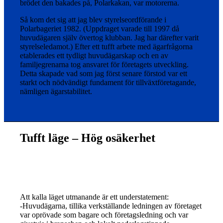
brödet den bakades på, Polarkakan, var motorerna.
Så kom det sig att jag blev styrelseordförande i
Polarbageriet 1982. (Uppdraget varade till 1997 då
huvudägaren själv övertog klubban. Jag har därefter varit
styrelseledamot.) Efter ett tufft arbete med ägarfrågorna
etablerades ett tydligt huvudägarskap och en av
familjegrenarna tog ansvaret för företagets utveckling.
Detta skapade vad som jag först senare förstod var ett
starkt och nödvändigt fundament för tillväxtföretagande,
nämligen ägarstabilitet.
Tufft läge – Hög osäkerhet
Att kalla läget utmanande är ett understatement:
-Huvudägarna, tillika verkställande ledningen av företaget
var oprövade som bagare och företagsledning och var