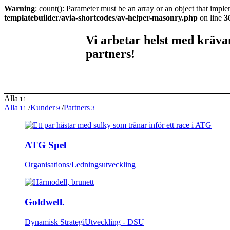
Warning
: count(): Parameter must be an array or an object that imp
templatebuilder/avia-shortcodes/av-helper-masonry.php
on line
3
Vi arbetar helst med kräv
partners!
Alla
11
Alla
/
Kunder
/
Partners
11
9
3
ATG Spel
Organisations/Ledningsutveckling
Goldwell.
Dynamisk StrategiUtveckling - DSU