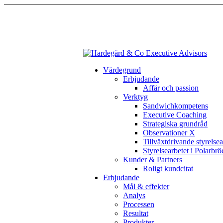
Värdegrund
Erbjudande
Affär och passion
Verktyg
Sandwichkompetens
Executive Coaching
Strategiska grundråd
Observationer X
Tillväxtdrivande styrelse
Styrelsearbetet i Polarbr
Kunder & Partners
Roligt kundcitat
Erbjudande
Mål & effekter
Analys
Processen
Resultat
Produkter