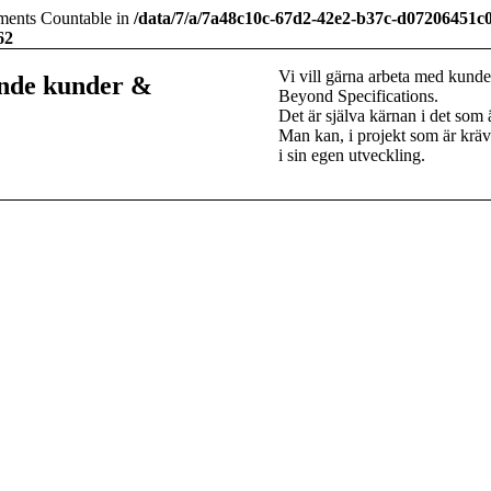
lements Countable in
/data/7/a/7a48c10c-67d2-42e2-b37c-d07206451c
62
Vi vill gärna arbeta med kunde
ande kunder
&
Beyond Specifications.
Det är själva kärnan i det som
Man kan, i projekt som är krä
i sin egen utveckling.