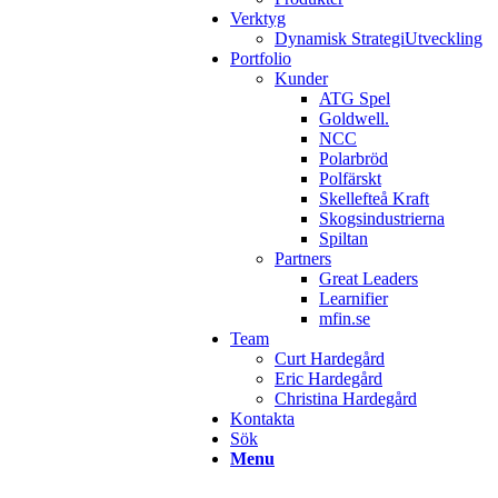
Verktyg
Dynamisk StrategiUtveckling
Portfolio
Kunder
ATG Spel
Goldwell.
NCC
Polarbröd
Polfärskt
Skellefteå Kraft
Skogsindustrierna
Spiltan
Partners
Great Leaders
Learnifier
mfin.se
Team
Curt Hardegård
Eric Hardegård
Christina Hardegård
Kontakta
Sök
Menu