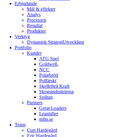
Erbjudande
Mål & effekter
Analys
Processen
Resultat
Produkter
Verktyg
Dynamisk StrategiUtveckling
Portfolio
Kunder
ATG Spel
Goldwell.
NCC
Polarbröd
Polfärskt
Skellefteå Kraft
Skogsindustrierna
Spiltan
Partners
Great Leaders
Learnifier
mfin.se
Team
Curt Hardegård
Eric Hardegård