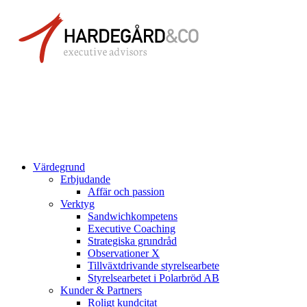
Värdegrund
Erbjudande
Affär och passion
Verktyg
Sandwichkompetens
Executive Coaching
Strategiska grundråd
Observationer X
Tillväxtdrivande styrelsearbete
Styrelsearbetet i Polarbröd AB
Kunder & Partners
Roligt kundcitat