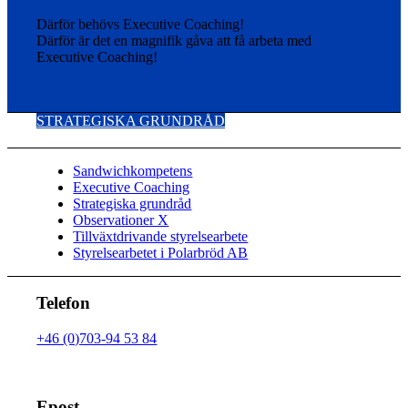
Därför behövs Executive Coaching!
Därför är det en magnifik gåva att få arbeta med
Executive Coaching!
STRATEGISKA GRUNDRÅD
Sandwichkompetens
Executive Coaching
Strategiska grundråd
Observationer X
Tillväxtdrivande styrelsearbete
Styrelsearbetet i Polarbröd AB
Telefon
+46 (0)703-94 53 84
Epost