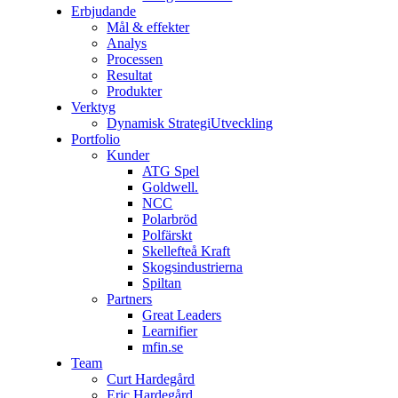
Erbjudande
Mål & effekter
Analys
Processen
Resultat
Produkter
Verktyg
Dynamisk StrategiUtveckling
Portfolio
Kunder
ATG Spel
Goldwell.
NCC
Polarbröd
Polfärskt
Skellefteå Kraft
Skogsindustrierna
Spiltan
Partners
Great Leaders
Learnifier
mfin.se
Team
Curt Hardegård
Eric Hardegård