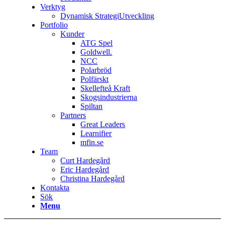
Verktyg
Dynamisk StrategiUtveckling
Portfolio
Kunder
ATG Spel
Goldwell.
NCC
Polarbröd
Polfärskt
Skellefteå Kraft
Skogsindustrierna
Spiltan
Partners
Great Leaders
Learnifier
mfin.se
Team
Curt Hardegård
Eric Hardegård
Christina Hardegård
Kontakta
Sök
Menu