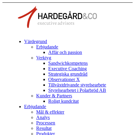
Värdegrund
Erbjudande
Affär och passion
Verktyg
Sandwichkompetens
Executive Coaching
Strategiska grundråd
Observationer X
Tillväxtdrivande styrelsearbete
Styrelsearbetet i Polarbröd AB
Kunder & Partners
Roligt kundcitat
Erbjudande
Mål & effekter
Analys
Processen
Resultat
Produkter