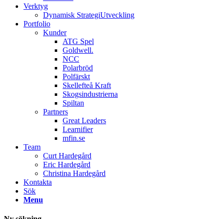
Verktyg
Dynamisk StrategiUtveckling
Portfolio
Kunder
ATG Spel
Goldwell.
NCC
Polarbröd
Polfärskt
Skellefteå Kraft
Skogsindustrierna
Spiltan
Partners
Great Leaders
Learnifier
mfin.se
Team
Curt Hardegård
Eric Hardegård
Christina Hardegård
Kontakta
Sök
Menu
Ny sökning