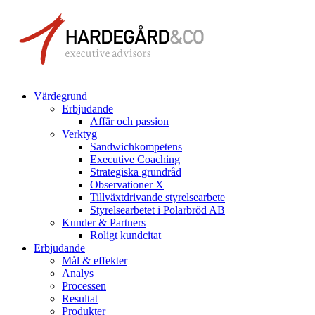
Värdegrund
Erbjudande
Affär och passion
Verktyg
Sandwichkompetens
Executive Coaching
Strategiska grundråd
Observationer X
Tillväxtdrivande styrelsearbete
Styrelsearbetet i Polarbröd AB
Kunder & Partners
Roligt kundcitat
Erbjudande
Mål & effekter
Analys
Processen
Resultat
Produkter