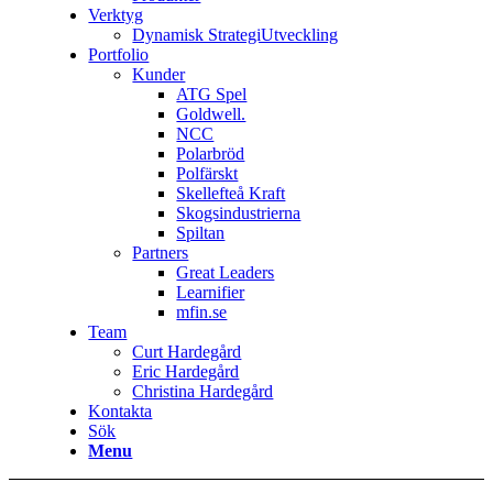
Verktyg
Dynamisk StrategiUtveckling
Portfolio
Kunder
ATG Spel
Goldwell.
NCC
Polarbröd
Polfärskt
Skellefteå Kraft
Skogsindustrierna
Spiltan
Partners
Great Leaders
Learnifier
mfin.se
Team
Curt Hardegård
Eric Hardegård
Christina Hardegård
Kontakta
Sök
Menu