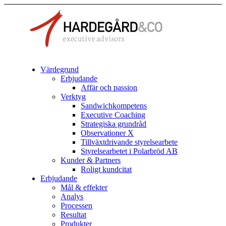
Värdegrund
Erbjudande
Affär och passion
Verktyg
Sandwichkompetens
Executive Coaching
Strategiska grundråd
Observationer X
Tillväxtdrivande styrelsearbete
Styrelsearbetet i Polarbröd AB
Kunder & Partners
Roligt kundcitat
Erbjudande
Mål & effekter
Analys
Processen
Resultat
Produkter