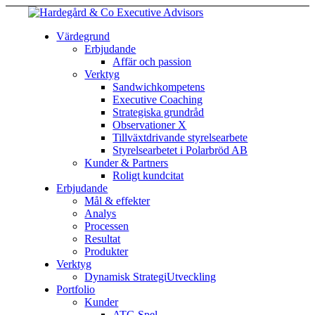
Värdegrund
Erbjudande
Affär och passion
Verktyg
Sandwichkompetens
Executive Coaching
Strategiska grundråd
Observationer X
Tillväxtdrivande styrelsearbete
Styrelsearbetet i Polarbröd AB
Kunder & Partners
Roligt kundcitat
Erbjudande
Mål & effekter
Analys
Processen
Resultat
Produkter
Verktyg
Dynamisk StrategiUtveckling
Portfolio
Kunder
ATG Spel